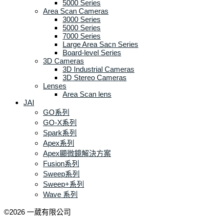
5000 Series
Area Scan Cameras
3000 Series
5000 Series
7000 Series
Large Area Sacn Series
Board-level Series
3D Cameras
3D Industrial Cameras
3D Stereo Cameras
Lenses
Area Scan lens
JAI
GO系列
GO-X系列
Spark系列
Apex系列
Apex顯微鏡解決方案
Fusion系列
Sweep系列
Sweep+系列
Wave 系列
©2026 一葳有限公司