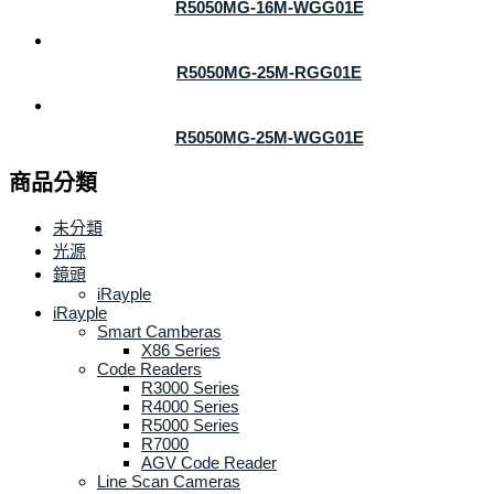
R5050MG-16M-WGG01E
R5050MG-25M-RGG01E
R5050MG-25M-WGG01E
商品分類
未分類
光源
鏡頭
iRayple
iRayple
Smart Camberas
X86 Series
Code Readers
R3000 Series
R4000 Series
R5000 Series
R7000
AGV Code Reader
Line Scan Cameras