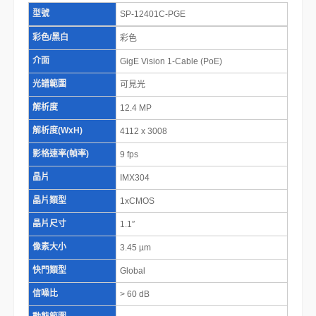
型號
SP-12401C-PGE
彩色/黑白
彩色
介面
GigE Vision 1-Cable (PoE)
光譜範圍
可見光
解析度
12.4 MP
解析度(WxH)
4112 x 3008
影格速率(幀率)
9 fps
晶片
IMX304
晶片類型
1xCMOS
晶片尺寸
1.1″
像素大小
3.45 µm
快門類型
Global
信噪比
> 60 dB