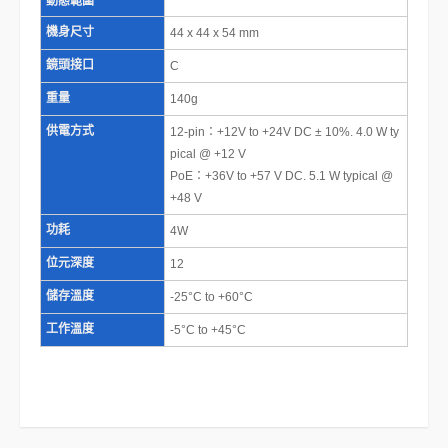
動態範圍
機身尺寸
44 x 44 x 54 mm
鏡頭接口
C
重量
140g
供電方式
12-pin：+12V to +24V DC ± 10%. 4.0 W ty
pical @ +12 V
PoE：+36V to +57 V DC. 5.1 W typical @
+48 V
功耗
4W
位元深度
12
儲存溫度
-25°C to +60°C
工作溫度
-5°C to +45°C