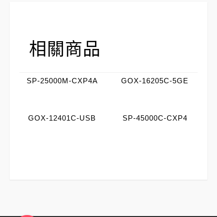
相關商品
SP-25000M-CXP4A
GOX-16205C-5GE
GOX-12401C-USB
SP-45000C-CXP4