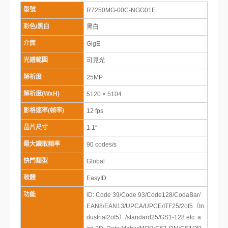
型號
R7250MG-00C-NGG01E
彩色/黑白
黑白
介面
GigE
光譜範圍
可見光
解析度
25MP
解析度(WxH)
5120 × 5104
影格速率(幀率)
12 fps
晶片尺寸
1.1″
最大讀取頻率
90 codes/s
快門類型
Global
軟體
EasyID
功能
lD: Code 39/Code 93/Code128/CodaBar/
EAN8/EAN13/UPCA/UPCE/ITF25/2of5（In
dustrial2of5）/standard25/GS1-128 etc. a