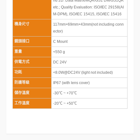
nd 2D: Data Matrix/MQR/GS1 DM/GS1QR
etc.; Quality Evaluation: ISO/IEC 29158(AI
M-DPM), ISO/IEC 15415, ISO/IEC 15416
機身尺寸
117mm×69mm×43mm(not including conn
ector)
鏡頭接口
C Mount
重量
<550 g
供電方式
DC 24V
功耗
<8.0W@DC24V (light not included)
防護等級
IP67 (with lens cover)
儲存溫度
-30℃ ~ +70℃
工作溫度
-20℃ ~ +50℃