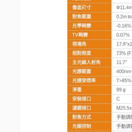
像面尺寸
Ф11.4m
對焦範圍
0.2m to 
光學畸變
-0.16%
TV畸變
0.07%
視場角
17.9°x
相對照度
73% (F2
主光線入射角
11.7°
光譜範圍
400nm
光譜穿透率
T>85%
淨重
99 g
安裝接口
C
濾鏡接口
M25.5x
對焦方式
手動調
光圈控制
手動調