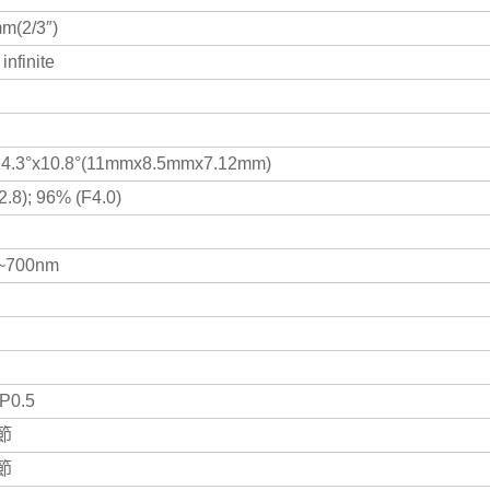
m(2/3″)
infinite
14.3°x10.8°(11mmx8.5mmx7.12mm)
.8); 96% (F4.0)
~700nm
P0.5
節
節