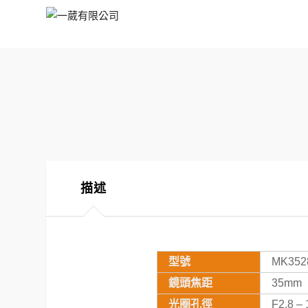
一
葳
有
限
公
司
描述
型號
MK352
鏡頭焦距
35mm
光圈孔徑
F2.8 – 