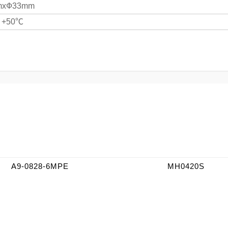
mxФ33mm
~ +50℃
A9-0828-6MPE
MH0420S