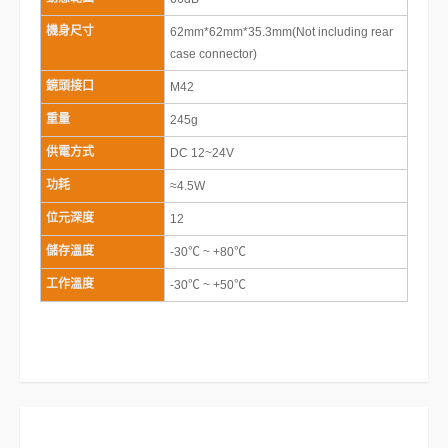
機身尺寸
62mm*62mm*35.3mm(Not including rear
case connector)
鏡頭接口
M42
重量
245g
供電方式
DC 12~24V
功耗
≈4.5W
位元深度
12
儲存溫度
-30℃ ~ +80℃
工作溫度
-30℃ ~ +50℃