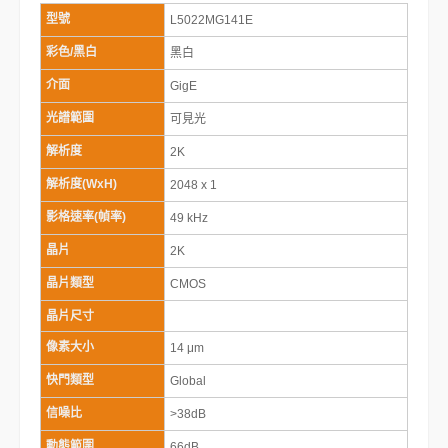
型號
L5022MG141E
彩色/黑白
黑白
介面
GigE
光譜範圍
可見光
解析度
2K
解析度(WxH)
2048 x 1
影格速率(幀率)
49 kHz
晶片
2K
晶片類型
CMOS
晶片尺寸
像素大小
14 μm
快門類型
Global
信噪比
>38dB
動態範圍
66dB