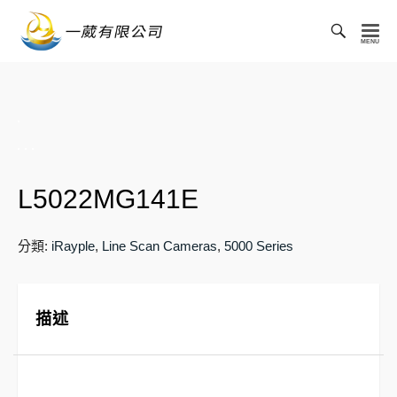
Toggl
Searc
一
Bar
葳
有
限
公
司
L5022MG141E
分類:
iRayple
,
Line Scan Cameras
,
5000 Series
描述