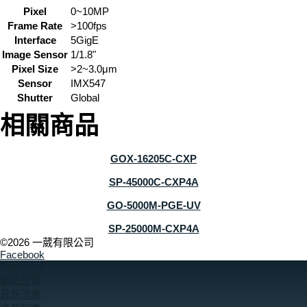
Pixel
0~10MP
Frame Rate
>100fps
Interface
5GigE
Image Sensor
1/1.8"
Pixel Size
>2~3.0μm
Sensor
IMX547
Shutter
Global
相關商品
GOX-16205C-CXP
SP-45000C-CXP4A
GO-5000M-PGE-UV
SP-25000M-CXP4A
©2026 一葳有限公司
Facebook
Facebook
網站首頁
最新消息