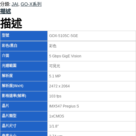
分類:
JAI
,
GO-X系列
描述
描述
型號
GOX-5105C-5GE
彩色/黑白
彩色
介面
5 Gbps GigE Vision
光譜範圍
可見光
解析度
5.1 MP
解析度(WxH)
2472 x 2064
影格速率(幀率)
103 fps
晶片
IMX547 Pregius S
晶片類型
1xCMOS
晶片尺寸
1/1.8″