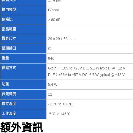
像素大小
2.74 µm
快門類型
Global
信噪比
> 60 dB
動態範圍
機身尺寸
29 x 29 x 68 mm
鏡頭接口
C
重量
94g
供電方式
6-pin：+10V to +25V DC. 5.1 W typical @ +12 V
PoE：+36V to +57 V DC. 6.7 W typical @ +48 V
功耗
5.4 W
位元深度
12
儲存溫度
-25°C to +60°C
工作溫度
-5°C to +45°C
額外資訊