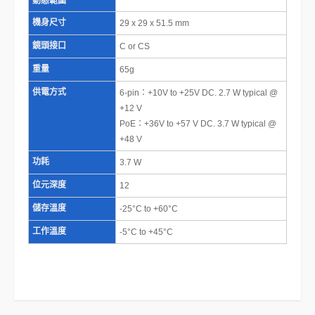
動態範圍
機身尺寸
29 x 29 x 51.5 mm
鏡頭接口
C or CS
重量
65g
供電方式
6-pin：+10V to +25V DC. 2.7 W typical @
+12 V
PoE：+36V to +57 V DC. 3.7 W typical @
+48 V
功耗
3.7 W
位元深度
12
儲存溫度
-25°C to +60°C
工作溫度
-5°C to +45°C