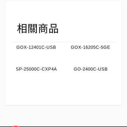
相關商品
GOX-12401C-USB
GOX-16205C-5GE
SP-25000C-CXP4A
GO-2400C-USB