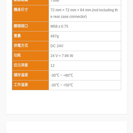
動態範圍
73dB
機身尺寸
72 mm × 72 mm × 64 mm (not including th
e rear case connector)
鏡頭接口
M58 x 0.75
重量
487g
供電方式
DC 24V
功耗
24 V ≈ 7.86 W
位元深度
12
儲存溫度
-30℃ ~ +80℃
工作溫度
-30℃ ~ +50℃