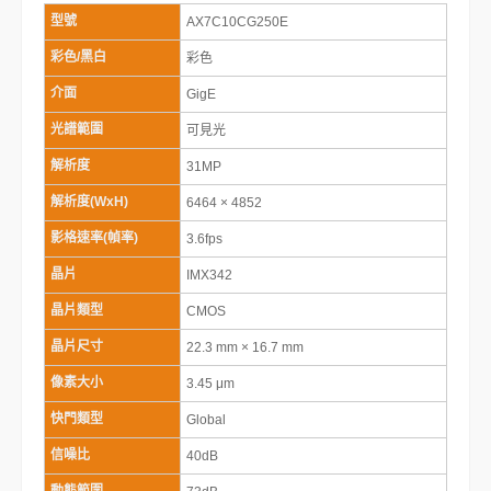
型號
AX7C10CG250E
彩色/黑白
彩色
介面
GigE
光譜範圍
可見光
解析度
31MP
解析度(WxH)
6464 × 4852
影格速率(幀率)
3.6fps
晶片
IMX342
晶片類型
CMOS
晶片尺寸
22.3 mm × 16.7 mm
像素大小
3.45 μm
快門類型
Global
信噪比
40dB