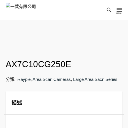
Toggl
Searc
一
Bar
葳
有
限
公
司
AX7C10CG250E
分類:
iRayple
,
Area Scan Cameras
,
Large Area Sacn Series
描述