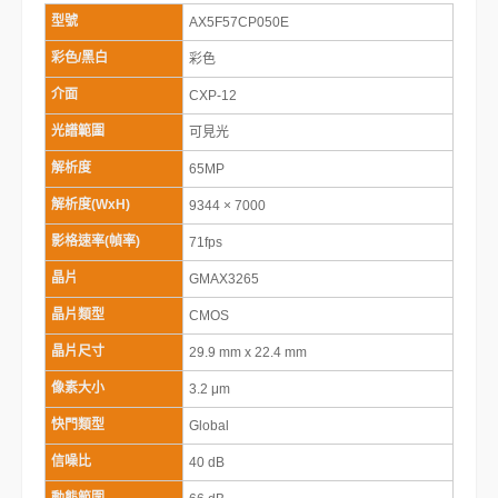
型號
AX5F57CP050E
彩色/黑白
彩色
介面
CXP-12
光譜範圍
可見光
解析度
65MP
解析度(WxH)
9344 × 7000
影格速率(幀率)
71fps
晶片
GMAX3265
晶片類型
CMOS
晶片尺寸
29.9 mm x 22.4 mm
像素大小
3.2 μm
快門類型
Global
信噪比
40 dB