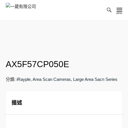
Toggl
Searc
一
Bar
葳
有
限
公
司
AX5F57CP050E
分類:
iRayple
,
Area Scan Cameras
,
Large Area Sacn Series
描述