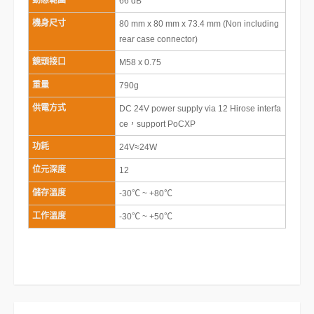
動態範圍
66 dB
機身尺寸
80 mm x 80 mm x 73.4 mm (Non including
rear case connector)
鏡頭接口
M58 x 0.75
重量
790g
供電方式
DC 24V power supply via 12 Hirose interfa
ce，support PoCXP
功耗
24V≈24W
位元深度
12
儲存溫度
-30℃ ~ +80℃
工作溫度
-30℃ ~ +50℃