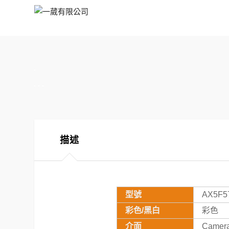
一
葳
有
限
公
司
描述
型號
AX5F5
彩色/黑白
彩色
介面
Camera