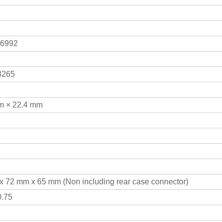
 6992
265
m × 22.4 mm
x 72 mm x 65 mm (Non including rear case connector)
0.75