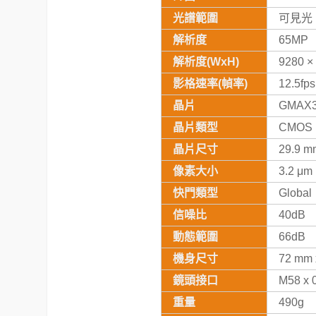
光譜範圍
可見光
解析度
65MP
解析度(WxH)
9280 ×
影格速率(幀率)
12.5fps
晶片
GMAX3
晶片類型
CMOS
晶片尺寸
29.9 m
像素大小
3.2 μm
快門類型
Global
信噪比
40dB
動態範圍
66dB
機身尺寸
72 mm 
鏡頭接口
M58 x 
重量
490g