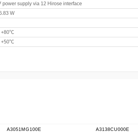
power supply via 12 Hirose interface
 6.83 W
~ +80℃
~ +50℃
A3051MG100E
A3138CU000E