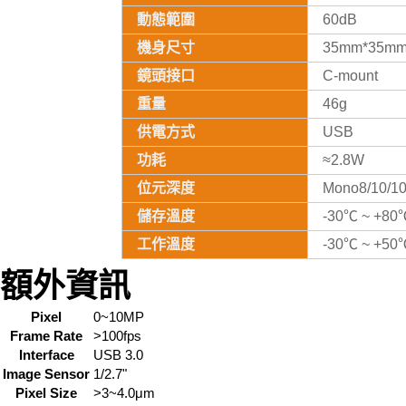
動態範圍
60dB
機身尺寸
35mm*35m
鏡頭接口
C-mount
重量
46g
供電方式
USB
功耗
≈2.8W
位元深度
Mono8/10/1
儲存溫度
-30℃ ~ +80
工作溫度
-30℃ ~ +50
額外資訊
Pixel
0~10MP
Frame Rate
>100fps
Interface
USB 3.0
Image Sensor
1/2.7"
Pixel Size
>3~4.0μm