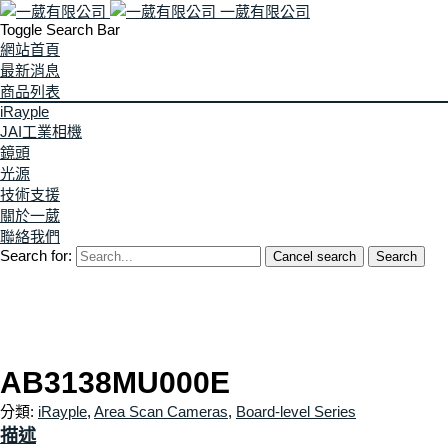
一葳有限公司
Toggle Search Bar
網站首頁
最新消息
商品列表
iRayple
JAI工業相機
鏡頭
光源
技術支援
關於一葳
聯絡我們
Search for:
Cancel search
Search
AB3138MU000E
分類:
iRayple
,
Area Scan Cameras
,
Board-level Series
描述