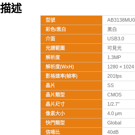
描述
型號
AB3138MU0
彩色/黑白
黑白
介面
USB3.0
光譜範圍
可見光
解析度
1.3MP
解析度(WxH)
1280 × 1024
影格速率(幀率)
201fps
晶片
SS
晶片類型
CMOS
晶片尺寸
1/2.7″
像素大小
4.0 μm
快門類型
Global
信噪比
40dB