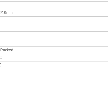
m*19mm
0Packed
℃
℃