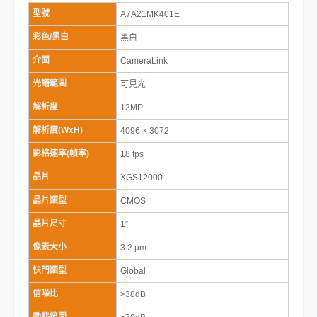
型號
A7A21MK401E
彩色/黑白
黑白
介面
CameraLink
光譜範圍
可見光
解析度
12MP
解析度(WxH)
4096 × 3072
影格速率(幀率)
18 fps
晶片
XGS12000
晶片類型
CMOS
晶片尺寸
1″
像素大小
3.2 μm
快門類型
Global
信噪比
>38dB