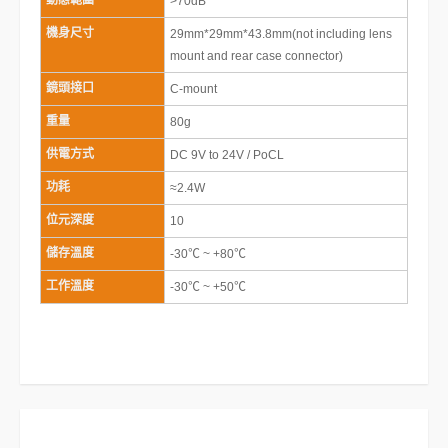
動態範圍
>70dB
機身尺寸
29mm*29mm*43.8mm(not including lens
mount and rear case connector)
鏡頭接口
C-mount
重量
80g
供電方式
DC 9V to 24V / PoCL
功耗
≈2.4W
位元深度
10
儲存溫度
-30℃ ~ +80℃
工作溫度
-30℃ ~ +50℃