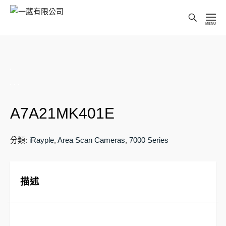
Toggl
Searc
一
Bar
葳
有
限
公
司
A7A21MK401E
分類:
iRayple
,
Area Scan Cameras
,
7000 Series
描述