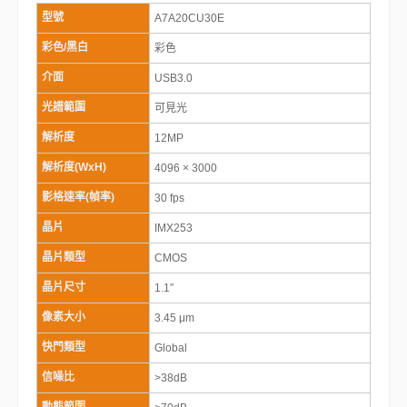
型號
A7A20CU30E
彩色/黑白
彩色
介面
USB3.0
光譜範圍
可見光
解析度
12MP
解析度(WxH)
4096 × 3000
影格速率(幀率)
30 fps
晶片
IMX253
晶片類型
CMOS
晶片尺寸
1.1″
像素大小
3.45 μm
快門類型
Global
信噪比
>38dB