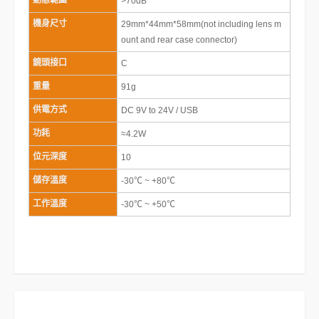
動態範圍
>70dB
機身尺寸
29mm*44mm*58mm(not including lens m
ount and rear case connector)
鏡頭接口
C
重量
91g
供電方式
DC 9V to 24V / USB
功耗
≈4.2W
位元深度
10
儲存溫度
-30℃ ~ +80℃
工作溫度
-30℃ ~ +50℃