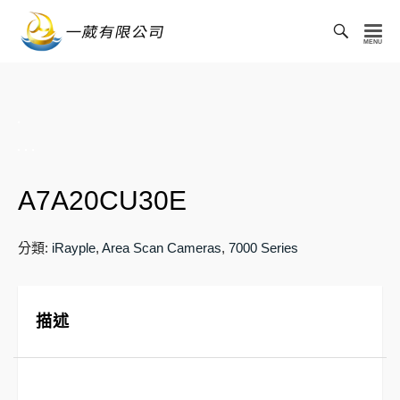
Toggl
Searc
一
Bar
葳
有
限
公
司
A7A20CU30E
分類:
iRayple
,
Area Scan Cameras
,
7000 Series
描述