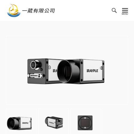
Toggl
Searc
一
Bar
葳
有
限
公
司