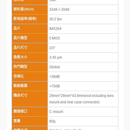
5MP
解析度(WxH)
2448 × 2048
影格速率(幀率)
30.2 fps
晶片
IMX264
晶片類型
CMOS
晶片尺寸
2/3″
像素大小
3.45 μm
快門類型
Global
信噪比
>38dB
動態範圍
>70dB
機身尺寸
29mm*29mm*43.8mm(not including lens
mount and rear case connector)
鏡頭接口
C-mount
重量
80g