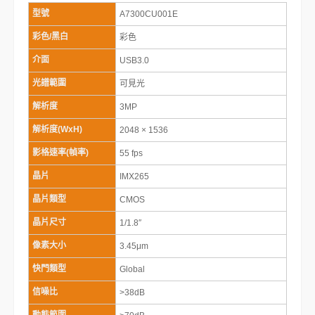
型號
A7300CU001E
彩色/黑白
彩色
介面
USB3.0
光譜範圍
可見光
解析度
3MP
解析度(WxH)
2048 × 1536
影格速率(幀率)
55 fps
晶片
IMX265
晶片類型
CMOS
晶片尺寸
1/1.8″
像素大小
3.45μm
快門類型
Global
信噪比
>38dB