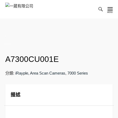
Toggl
Searc
一
Bar
葳
有
限
公
司
A7300CU001E
分類:
iRayple
,
Area Scan Cameras
,
7000 Series
描述