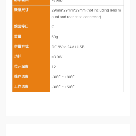
動態範圍
>70dB
機身尺寸
29mm*29mm*29mm (not including lens m
ount and rear case connector)
鏡頭接口
C
重量
60g
供電方式
DC 9V to 24V / USB
功耗
≈3.9W
位元深度
12
儲存溫度
-30℃ ~ +80℃
工作溫度
-30℃ ~ +50℃