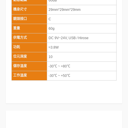
動態範圍
60dB
機身尺寸
29mm*29mm*29mm
鏡頭接口
C
重量
60g
供電方式
DC 9V~24V, USB / Hirose
功耗
≈3.8W
位元深度
10
儲存溫度
-30℃ ~ +80℃
工作溫度
-30℃ ~ +50℃