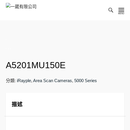
Toggl
Searc
一
Bar
葳
有
限
公
司
A5201MU150E
分類:
iRayple
,
Area Scan Cameras
,
5000 Series
描述