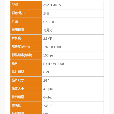
型號
A5201MU150E
彩色/黑白
黑白
介面
USB3.0
光譜範圍
可見光
解析度
2.3MP
解析度(WxH)
1920 × 1200
影格速率(幀率)
150 fps
晶片
PYTHON 2000
晶片類型
CMOS
晶片尺寸
2/3″
像素大小
4.8 μm
快門類型
Global
信噪比
>38dB