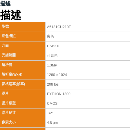
描述
描述
型號
A5131CU210E
彩色/黑白
彩色
介面
USB3.0
光譜範圍
可見光
解析度
1.3MP
解析度(WxH)
1280 × 1024
影格速率(幀率)
208 fps
晶片
PYTHON 1300
晶片類型
CMOS
晶片尺寸
1/2″
像素大小
4.8 μm