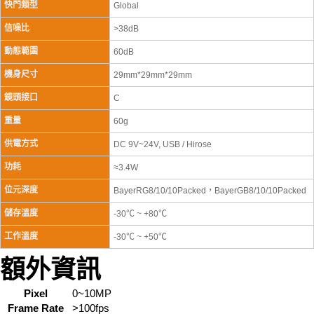
快門類型
Global
信噪比
>38dB
動態範圍
60dB
機身尺寸
29mm*29mm*29mm
鏡頭接口
C
重量
60g
供電方式
DC 9V~24V, USB / Hirose
功耗
≈3.4W
位元深度
BayerRG8/10/10Packed，BayerGB8/10/10Packed
儲存溫度
-30℃ ~ +80℃
工作溫度
-30℃ ~ +50℃
額外資訊
Pixel
0~10MP
Frame Rate
>100fps