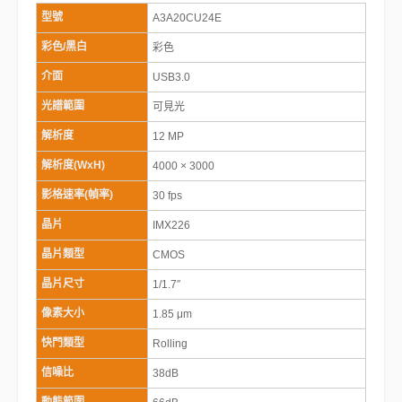
型號
A3A20CU24E
彩色/黑白
彩色
介面
USB3.0
光譜範圍
可見光
解析度
12 MP
解析度(WxH)
4000 × 3000
影格速率(幀率)
30 fps
晶片
IMX226
晶片類型
CMOS
晶片尺寸
1/1.7″
像素大小
1.85 μm
快門類型
Rolling
信噪比
38dB