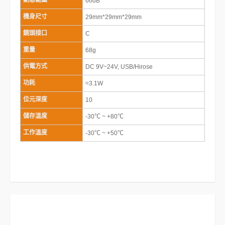
動態範圍
66dB
機身尺寸
29mm*29mm*29mm
鏡頭接口
C
重量
68g
供電方式
DC 9V~24V, USB/Hirose
功耗
≈3.1W
位元深度
10
儲存溫度
-30℃ ~ +80℃
工作溫度
-30℃ ~ +50℃