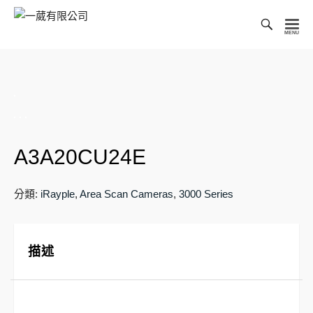
Toggl
Searc
一
Bar
葳
有
限
公
司
A3A20CU24E
分類:
iRayple
,
Area Scan Cameras
,
3000 Series
描述