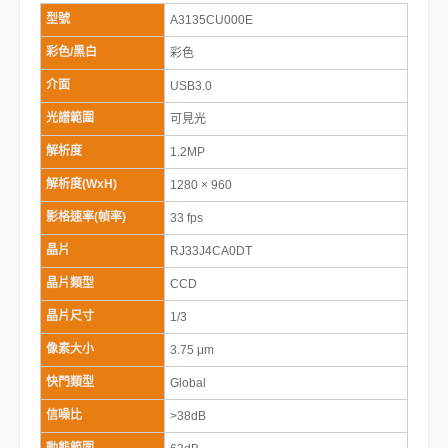
型號
A3135CU000E
彩色/黑白
彩色
介面
USB3.0
光譜範圍
可見光
解析度
1.2MP
解析度(WxH)
1280 × 960
影格速率(幀率)
33 fps
晶片
RJ33J4CA0DT
晶片類型
CCD
晶片尺寸
1/3
像素大小
3.75 μm
快門類型
Global
信噪比
>38dB