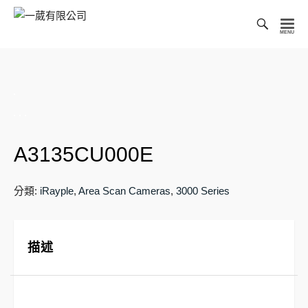
Toggl
Searc
一
Bar
葳
有
限
公
司
A3135CU000E
分類:
iRayple
,
Area Scan Cameras
,
3000 Series
描述