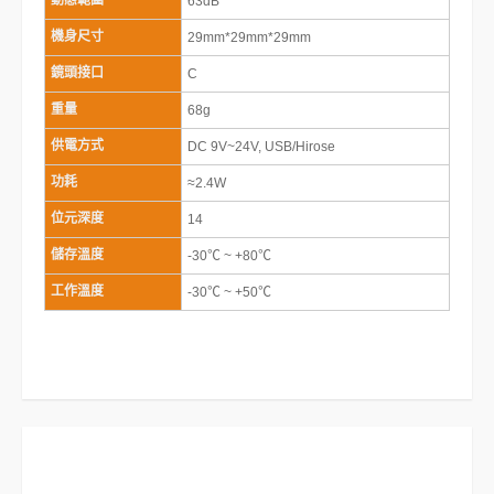
動態範圍
63dB
機身尺寸
29mm*29mm*29mm
鏡頭接口
C
重量
68g
供電方式
DC 9V~24V, USB/Hirose
功耗
≈2.4W
位元深度
14
儲存溫度
-30℃ ~ +80℃
工作溫度
-30℃ ~ +50℃