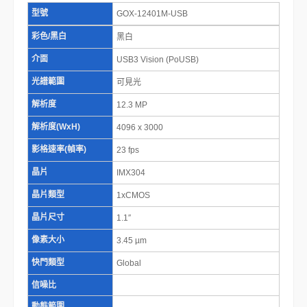
型號
GOX-12401M-USB
彩色/黑白
黑白
介面
USB3 Vision (PoUSB)
光譜範圍
可見光
解析度
12.3 MP
解析度(WxH)
4096 x 3000
影格速率(幀率)
23 fps
晶片
IMX304
晶片類型
1xCMOS
晶片尺寸
1.1″
像素大小
3.45 µm
快門類型
Global
信噪比
動態範圍